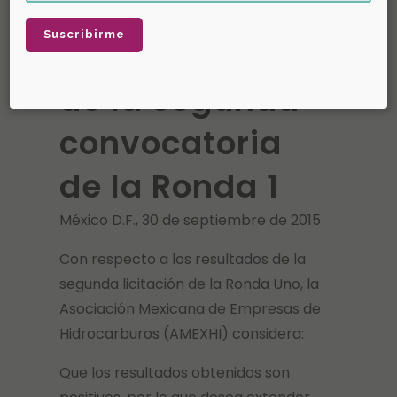
de AMEXHI ante
los resultados
de la segunda
convocatoria
de la Ronda 1
México D.F., 30 de septiembre de 2015
Con respecto a los resultados de la
segunda licitación de la Ronda Uno, la
Asociación Mexicana de Empresas de
Hidrocarburos (AMEXHI) considera:
Que los resultados obtenidos son