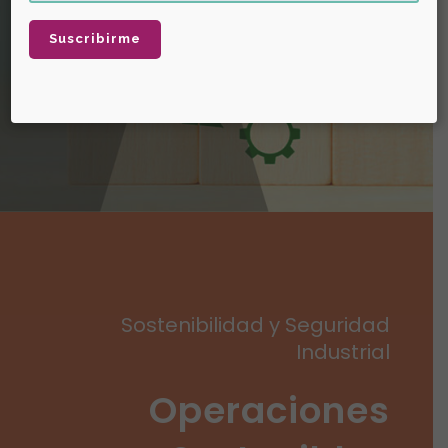
buscan tener un impacto positivo
tanto en las comunidades donde
operan como con sus colaboradores.
Sostenibilidad y Seguridad
Industrial
Operaciones