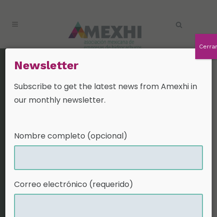
Cerra
Newsletter
Sostenibilidad
Subscribe to get the latest news from Amexhi in
our monthly newsletter.
Sostenibilidad y Seguridad Industrial
Para la industria de hidrocarburos, la
operación con prácticas sostenibles
Nombre completo (opcional)
y seguras es una prioridad que está
en el corazón de todas sus
actividades. Siguiendo prácticas
internacionales adaptadas al
Correo electrónico (requerido)
contexto mexicano, las empresas que
operan en México y, en particular,
aquellas agremiadas en AMEXHI,