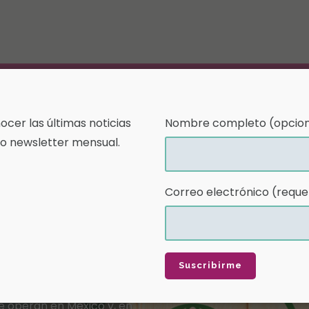
a
Historias de Crecimiento
Publicaciones
Blog
cer las últimas noticias
Nombre completo (opcion
o newsletter mensual.
ilidad
Correo electrónico (reque
ia de hidrocarburos, la
una prioridad que está en
cticas internacionales
e operan en México y, en