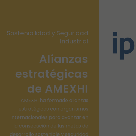
Sostenibilidad y Seguridad
Industrial
Alianzas
estratégicas
de AMEXHI
AMEXHI ha formado alianzas
estratégicas con organismos
internacionales para avanzar en
la consecución de las metas de
desarrollo sostenible y seguridad