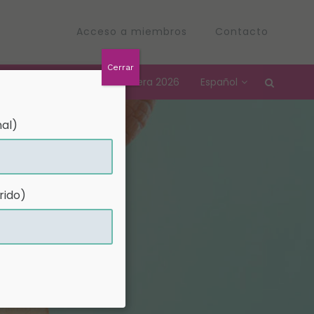
Acceso a miembros
Contacto
Cerrar
Convención Nacional Petrolera 2026
Español
al)
rido)