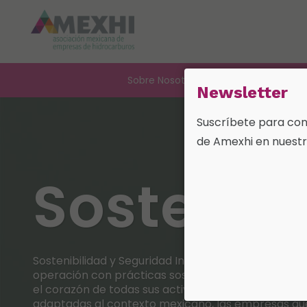
Sobre Nosotros
Nuestra Industri
Newsletter
Suscríbete para cono
de Amexhi en nuestr
Sostenib
Sostenibilidad y Seguridad Industrial Para la industr
operación con prácticas sostenibles y seguras es 
el corazón de todas sus actividades. Siguiendo prá
adaptadas al contexto mexicano, las empresas qu