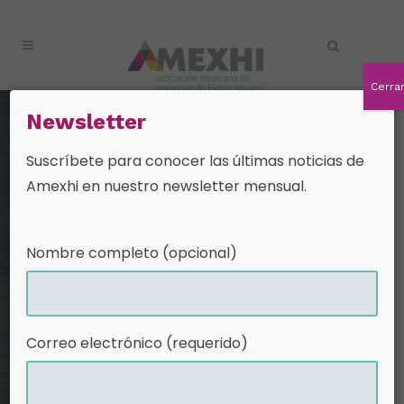
Cerra
Nuestra
Newsletter
comunidad
Suscríbete para conocer las últimas noticias de
Amexhi en nuestro newsletter mensual.
En AMEXHI trabajamos para ser una
fuente de apoyo para las
comunidades con las que trabajamos
Nombre completo (opcional)
y promovemos los proyectos socio-
ambientales que desarrollan nuestros
socios.
Correo electrónico (requerido)