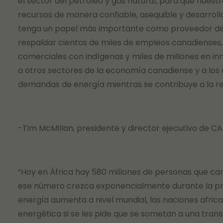
el sector del petróleo y gas natural, para que nues
recursos de manera confiable, asequible y desarro
tenga un papel más importante como proveedor de 
respaldar cientos de miles de empleos canadienses, 
comerciales con indígenas y miles de millones en i
a otros sectores de la economía canadiense y a los 
demandas de energía mientras se contribuye a la re
-Tim McMillan, presidente y director ejecutivo de C
“Hoy en África hay 580 millones de personas que ca
ese número crezca exponencialmente durante la pró
energía aumenta a nivel mundial, las naciones africa
energética si se les pide que se sometan a una transi