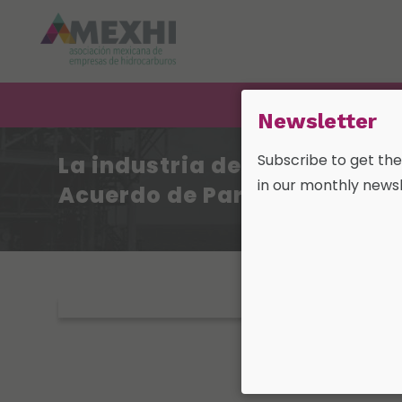
Newsletter
Subscribe to get th
La industria del gas natural 
in our monthly newsl
Acuerdo de París