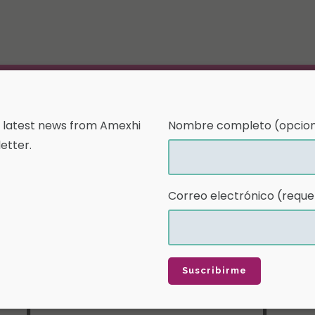
Member access
Contact
About Us
e latest news from Amexhi
Nombre completo (opcion
y el petróleo es clave para alcan
etter.
Correo electrónico (reque
05 Nov
La industria de
petróleo es clave par