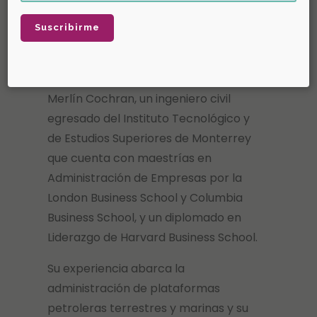
Llega un nuevo director a
la AMEXHI
La Asociación Mexicana de Empresas
de Hidrocarburos tiene a partir de
hoy un nuevo director. Se trata de
Merlín Cochran, un ingeniero civil
egresado del Instituto Tecnológico y
de Estudios Superiores de Monterrey
que cuenta con maestrías en
Administración de Empresas por la
London Business School y Columbia
Business School, y un diplomado en
Liderazgo de Harvard Business School.
Su experiencia abarca la
administración de plataformas
petroleras terrestres y marinas y su