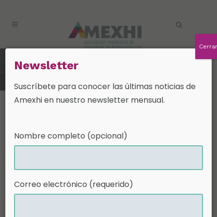
Cerra
Newsletter
Nuevo Director General de la
AMEXHI
Suscríbete para conocer las últimas noticias de
Amexhi en nuestro newsletter mensual.
04 Mar
Nuevo
Nombre completo (opcional)
Director
General de la
Correo electrónico (requerido)
AMEXHI