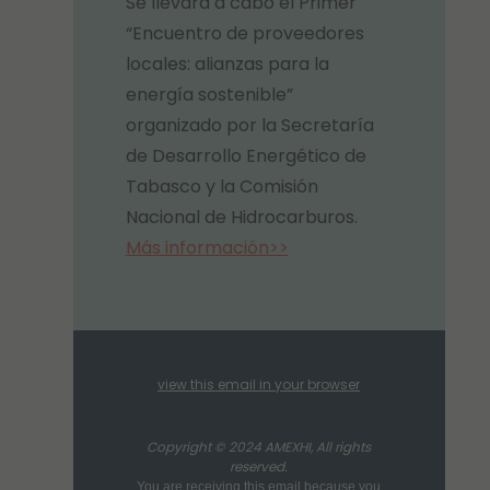
Se llevará a cabo el Primer
“Encuentro de proveedores
locales: alianzas para la
energía sostenible”
organizado por la Secretaría
de Desarrollo Energético de
Tabasco y la Comisión
Nacional de Hidrocarburos.
Más información>>
view this email in your browser
Copyright © 2024 AMEXHI, All rights
reserved.
You are receiving this email because you