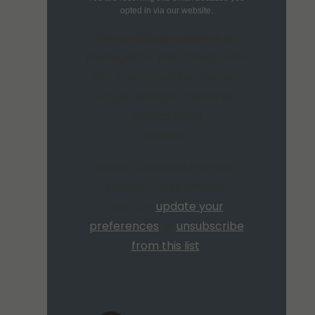
opted in via our website.
Our mailing address is:
Pedregal 24, piso 3 despacho
307. Colonia Molino del Rey,
Miguel Hidalgo, Ciudad de
México 11040
Mexico
Want to change how you
receive these emails?
You can
update your
preferences
or
unsubscribe
from this list
.