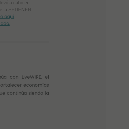
llevó a cabo en
 de la SEDENER
ee aquí
cado
.
úa con LiveWIRE, el
 fortalecer economías
ue continúa siendo la