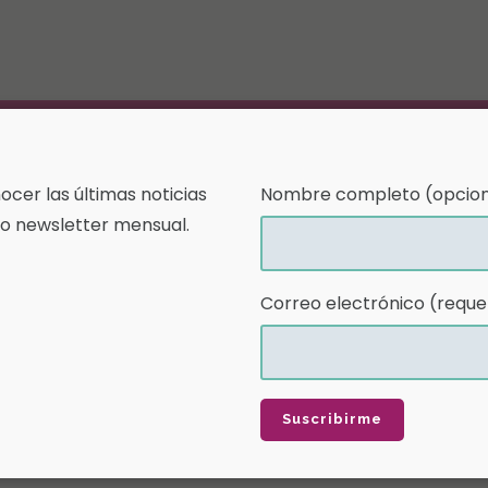
a
Historias de Crecimiento
Publicaciones
Blog
cer las últimas noticias
Nombre completo (opcion
o newsletter mensual.
Correo electrónico (reque
01 Feb
Newsletter Ene