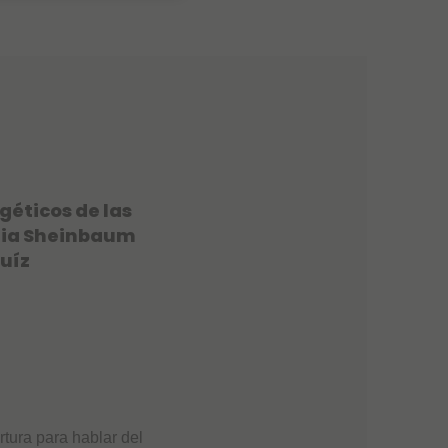
géticos de las
udia Sheinbaum
Ruíz
ura para hablar del