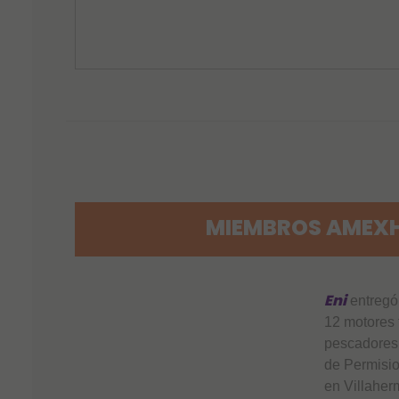
MIEMBROS AMEXH
Eni
entregó
12 motores 
pescadores
de Permisio
en Villaher