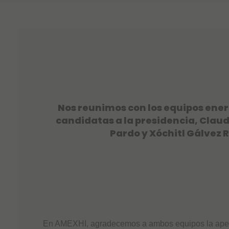
Nos reunimos con los equipos ener
candidatas a la presidencia, Cla
Pardo y Xóchitl Gálvez 
En AMEXHI, agradecemos a ambos equipos la apert