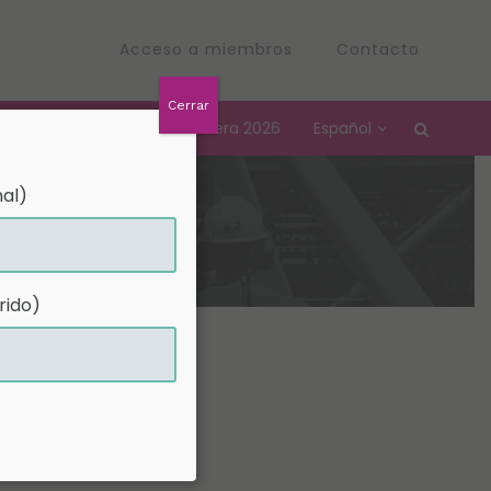
Acceso a miembros
Contacto
Cerrar
Convención Nacional Petrolera 2026
Español
al)
rido)
ro 2024.